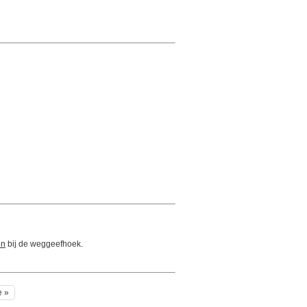
en
bij de weggeefhoek.
e »