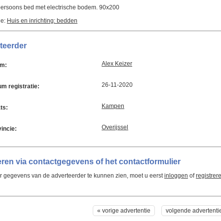
persoons bed met electrische bodem. 90x200
ie:
Huis en inrichting: bedden
teerder
Alex Keizer
m:
26-11-2020
m registratie:
Kampen
ts:
Overijssel
incie:
ren via contactgegevens of het contactformulier
 gegevens van de adverteerder te kunnen zien, moet u eerst
inloggen
of
registrer
« vorige advertentie
volgende advertenti