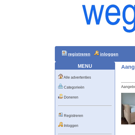
registreren
inloggen
MENU
Aang
Alle advertenties
Aangebo
Categorieën
Doneren
Registreren
Inloggen