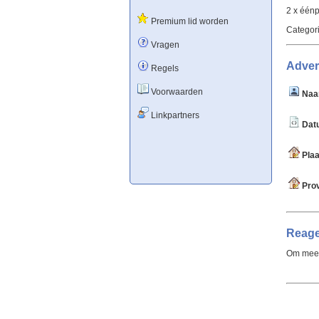
2 x één
Premium lid worden
Categor
Vragen
Adver
Regels
Voorwaarden
Naa
Linkpartners
Datu
Plaa
Prov
Reage
Om meer