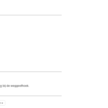
en
bij de weggeefhoek.
e »