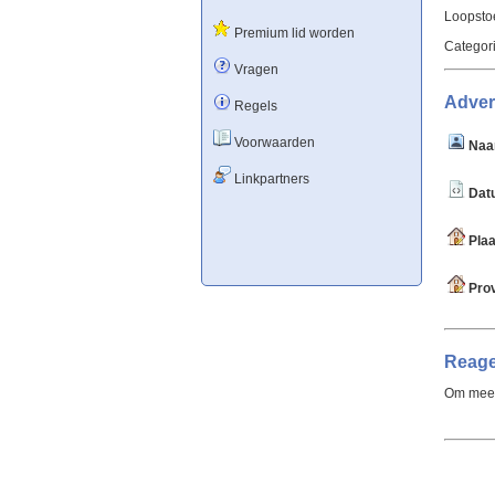
Loopstoe
Premium lid worden
Categor
Vragen
Adver
Regels
Voorwaarden
Naa
Linkpartners
Datu
Plaa
Prov
Reage
Om meer