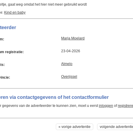
ltje, gaat weg omdat het hier niet meer gebruikt wordt
ie:
Kind en baby
teerder
Marja Moelard
m:
23-04-2026
m registratie:
Almelo
ts:
Overijssel
incie:
ren via contactgegevens of het contactformulier
 gegevens van de adverteerder te kunnen zien, moet u eerst
inloggen
of
registrer
« vorige advertentie
volgende advertenti