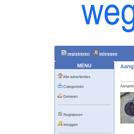
registreren
inloggen
MENU
Aang
Alle advertenties
Aangebo
Categorieën
Doneren
Registreren
Inloggen