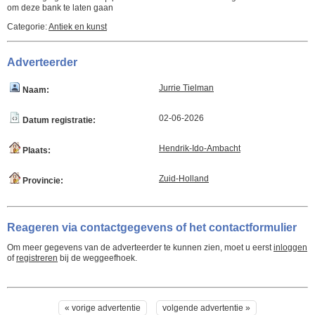
om deze bank te laten gaan
Categorie:
Antiek en kunst
Adverteerder
Jurrie Tielman
Naam:
02-06-2026
Datum registratie:
Hendrik-Ido-Ambacht
Plaats:
Zuid-Holland
Provincie:
Reageren via contactgegevens of het contactformulier
Om meer gegevens van de adverteerder te kunnen zien, moet u eerst
inloggen
of
registreren
bij de weggeefhoek.
« vorige advertentie
volgende advertentie »