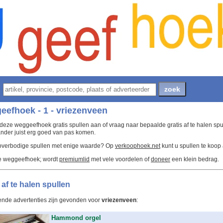
efhoek - 1 - vriezenveen
deze weggeefhoek gratis spullen aan of vraag naar bepaalde gratis af te halen spu
nder juist erg goed van pas komen.
 overbodige spullen met enige waarde? Op
verkoophoek.net
kunt u spullen te koop
e weggeefhoek; wordt
premiumlid
met vele voordelen of
doneer
een klein bedrag.
 af te halen spullen
ende advertenties zijn gevonden voor
vriezenveen
:
Hammond orgel