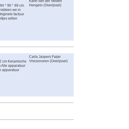
Karel van der Velden
Hengelo
(
Overijssel
)
94 * 90 * 89 cm.
l hebben we in
iginele factuur
tjes willen
Carla Jaspers Faijer
Vriezenveen
(
Overijssel
)
22 cm Keramische
 Alle apparatuur
le apparatuur