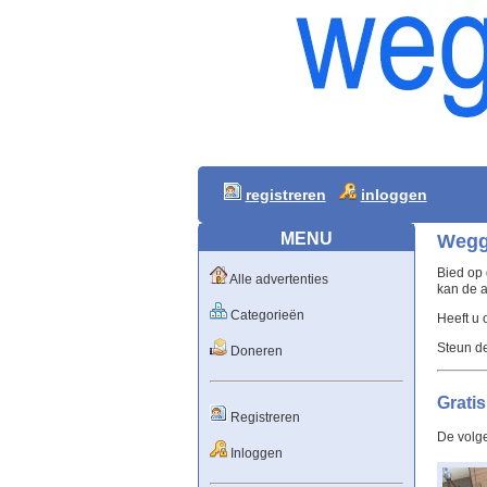
registreren
inloggen
MENU
Wegge
Bied op 
Alle advertenties
kan de a
Categorieën
Heeft u
Steun d
Doneren
Gratis
Registreren
De volg
Inloggen