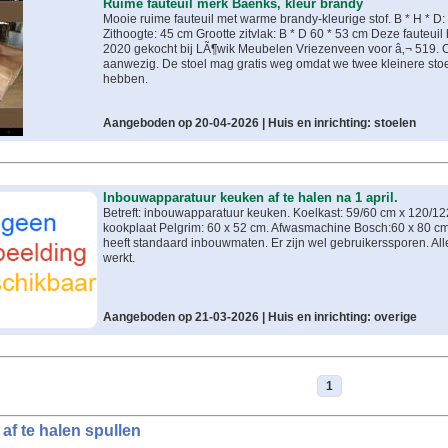
Ruime fauteuil merk Baenks, kleur brandy
Mooie ruime fauteuil met warme brandy-kleurige stof. B * H * D: 
Zithoogte: 45 cm Grootte zitvlak: B * D 60 * 53 cm Deze fauteui
2020 gekocht bij LÃ¶wik Meubelen Vriezenveen voor â‚¬ 519. Or
aanwezig. De stoel mag gratis weg omdat we twee kleinere stoel
hebben.
Aangeboden op 20-04-2026 |
Huis en inrichting: stoelen
Inbouwapparatuur keuken af te halen na 1 april.
Betreft: inbouwapparatuur keuken. Koelkast: 59/60 cm x 120/1
kookplaat Pelgrim: 60 x 52 cm. Afwasmachine Bosch:60 x 80 cm
heeft standaard inbouwmaten. Er zijn wel gebruikerssporen. Al
werkt.
Aangeboden op 21-03-2026 |
Huis en inrichting: overige
1
 af te halen spullen