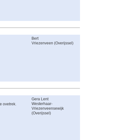
Bert
Vriezenveen
(
Overijssel
)
Gera Lent
Westerhaar-
e ovetrek.
Vriezenveensewijk
(
Overijssel
)