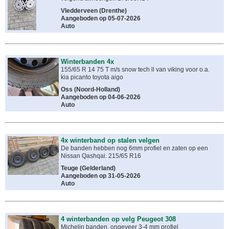
Vledderveen
(
Drenthe
)
Aangeboden op 05-07-2026
Auto
Winterbanden 4x
155/65 R 14 75 T m/s snow tech ll van viking voor o.a.
kia picanto toyota aigo
Oss
(
Noord-Holland
)
Aangeboden op 04-06-2026
Auto
4x winterband op stalen velgen
De banden hebben nog 6mm profiel en zaten op een
Nissan Qashqai. 215/65 R16
Teuge
(
Gelderland
)
Aangeboden op 31-05-2026
Auto
4 winterbanden op velg Peugeot 308
Michelin banden, ongeveer 3-4 mm profiel