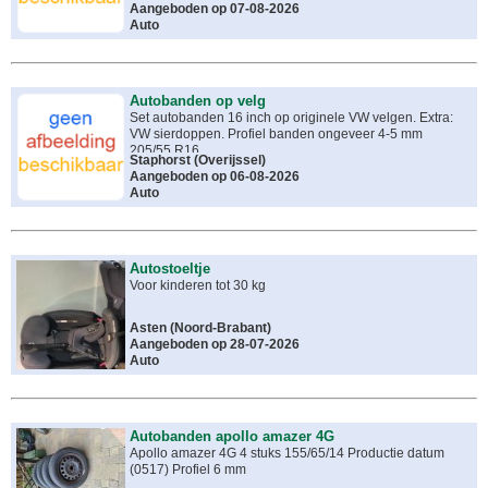
Aangeboden op 07-08-2026
Auto
Autobanden op velg
Set autobanden 16 inch op originele VW velgen. Extra:
VW sierdoppen. Profiel banden ongeveer 4-5 mm
205/55 R16
Staphorst
(
Overijssel
)
Aangeboden op 06-08-2026
Auto
Autostoeltje
Voor kinderen tot 30 kg
Asten
(
Noord-Brabant
)
Aangeboden op 28-07-2026
Auto
Autobanden apollo amazer 4G
Apollo amazer 4G 4 stuks 155/65/14 Productie datum
(0517) Profiel 6 mm