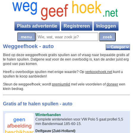
Plaats advertentie
Registreren
Inloggen
Weggeefhoek - auto
Bied op deze weggeefhoek gratis spullen aan of vraag naar bepaalde gratis af
te halen spullen. Datgene wat voor de een overbodig is, kan de ander juist erg
goed van pas komen.
Heeft u overbodige spullen met enige waarde? Op
verkoophoek.net
kunt u
spullen te koop aanbieden!
Steun de weggeefhoek; wordt
premiumlid
met vele voordelen of
doneer
een
klein bedrag.
Gratis af te halen spullen - auto
Winterbanden
Complete winterwielen voor VW Polo 5 gaat profiel 5,5
mm Bandenmaat 185-60-15.
Delfgauw
(
Zuid-Holland
)