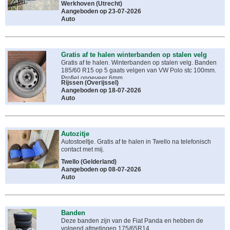
Werkhoven
(
Utrecht
)
Aangeboden op 23-07-2026
Auto
Gratis af te halen winterbanden op stalen velg
Gratis af te halen. Winterbanden op stalen velg. Banden
185/60 R15 op 5 gaats velgen van VW Polo stc 100mm.
Profiel ongeveer 6mm.
Rijssen
(
Overijssel
)
Aangeboden op 18-07-2026
Auto
Autozitje
Autostoeltje. Gratis af te halen in Twello na telefonisch
contact met mij.
Twello
(
Gelderland
)
Aangeboden op 08-07-2026
Auto
Banden
Deze banden zijn van de Fiat Panda en hebben de
volgend afmetingen 175/65R14