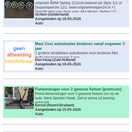
originele BMW Styling 111(ook bekend als Style 111 of
Doppelspeiche 111). www.originelevelgen24.nl +1
Specificaties van deze velg: â€¢ Model: Styling 111
Ochten
(
Gelderland
)
(Dubbelspaak) â€¢ Grootte: 17 inch (meestal 8J x 17) â€
Aangeboden op 18-05-2026
¢ Steekmaat: 5x120 â€¢ ET-waarde: ET46 â€¢ BMW
Auto
onderdeelnummer: 36113401199 (of kortweg 3401199)
www.originelevelgen24.nl +2 Deze specifieke set werd
standaard geleverd als fabrieksoptie op de eerste
generatie BMW X3 (type E83), Vanwege de steekmaat
en ET-waarde passen ze soms ook op andere BMW-
Maxi Cosi autostoelen kinderen vanaf ongeveer 3
modellen zoals de 3-serie (E46 of E90), hoewel ze
jaar
officieel voor de X3 zijn ontworpen
2 grotere verstelbare autostoelen voor kinderen Met
isofix Vanaf ongeveer 3 jaar
Den Haag
(
Zuid-Holland
)
Aangeboden op 18-05-2026
Auto
Fietsendrager voor 2 gewone fietsen (premium)
Prima fietsendrager voor 2 gewone fietsen oor op de
auto. Merk Spinder Hawk. Ziet er prima uit (weinig
gebruikt)
Eersel
(
Noord-Brabant
)
Aangeboden op 15-05-2026
Auto