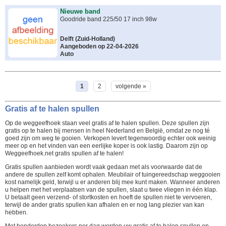
Nieuwe band
Goodride band 225/50 17 inch 98w
Delft
(
Zuid-Holland
)
Aangeboden op 22-04-2026
Auto
1
2
volgende »
Gratis af te halen spullen
Op de weggeefhoek staan veel gratis af te halen spullen. Deze spullen zijn
gratis op te halen bij mensen in heel Nederland en België, omdat ze nog té
goed zijn om weg te gooien. Verkopen levert tegenwoordig echter ook weinig
meer op en het vinden van een eerlijke koper is ook lastig. Daarom zijn op
Weggeefhoek.net gratis spullen af te halen!
Gratis spullen aanbieden wordt vaak gedaan met als voorwaarde dat de
andere de spullen zelf komt ophalen. Meubilair of tuingereedschap weggooien
kost namelijk geld, terwijl u er anderen blij mee kunt maken. Wanneer anderen
u helpen met het verplaatsen van de spullen, slaat u twee vliegen in één klap.
U betaalt geen verzend- of stortkosten en hoeft de spullen niet te vervoeren,
terwijl de ander gratis spullen kan afhalen en er nog lang plezier van kan
hebben.
Met honderden bezoekers per dag worden uw gratis af te halen spullen op