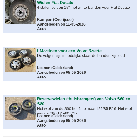
Wielen Fiat Ducato
4 stalen velgen 15" met winterbanden.voor Fiat Ducato
Kampen
(
Overijssel
)
Aangeboden op 11-05-2026
Auto
LM-velgen voor een Volvo 3-serie
De velgen zijn in redelijke staat, de banden zijn oud.
Loenen
(
Gelderland
)
Aangeboden op 05-05-2026
Auto
Reservewielen (thuisbrengers) van Volvo S60 en
S80
Het wiel van de S60 heeft de maat 125/85 R16. Het wiel
van de S80 125/80 R17.
Loenen
(
Gelderland
)
Aangeboden op 05-05-2026
Auto