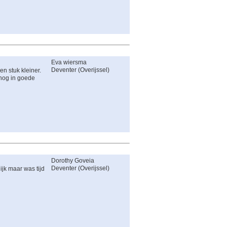
Eva wiersma
Deventer
(
Overijssel
)
en stuk kleiner.
 nog in goede
Dorothy Goveia
Deventer
(
Overijssel
)
ijk maar was tijd