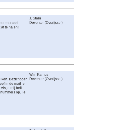
J. Stam
Deventer
(
Overijssel
)
 bureaustoel.
af te halen!
Wim Kamps
Deventer
(
Overijssel
)
uiken. Bezichtigen
ef in de mail je
ls je mij belt
 nummers op. Te