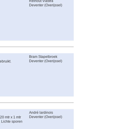
Reinout Vlastra
Deventer
(
Overijssel
)
Bram Stapelbroek
Deventer
(
Overijssel
)
ebruikt.
André lardinois
Deventer
(
Overijssel
)
20 mtr x 1 mtr
 Lichte sporen