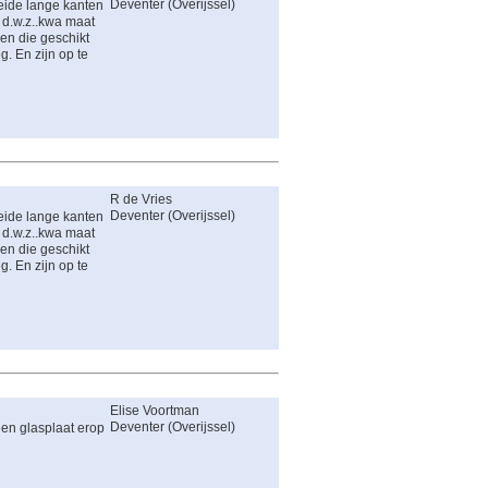
Deventer
(
Overijssel
)
beide lange kanten
. d.w.z..kwa maat
en die geschikt
. En zijn op te
R de Vries
Deventer
(
Overijssel
)
beide lange kanten
. d.w.z..kwa maat
en die geschikt
. En zijn op te
Elise Voortman
Deventer
(
Overijssel
)
een glasplaat erop