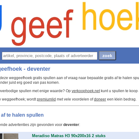
eefhoek - deventer
deze weggeefhoek gratis spullen aan of vraag naar bepaalde gratis af te halen spu
nder juist erg goed van pas komen.
 overbodige spullen met enige waarde? Op
verkoophoek.net
kunt u spullen te koop
e weggeefhoek; wordt
premiumlid
met vele voordelen of
doneer
een klein bedrag.
 af te halen spullen
ende advertenties zijn gevonden voor
deventer
:
Meradiso Matras H3 90x200x16 2 stuks