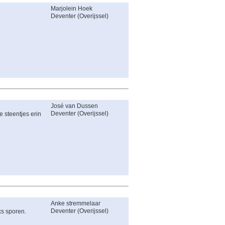
Marjolein Hoek
Deventer
(
Overijssel
)
José van Dussen
Deventer
(
Overijssel
)
e steentjes erin
Anke stremmelaar
Deventer
(
Overijssel
)
ks sporen.