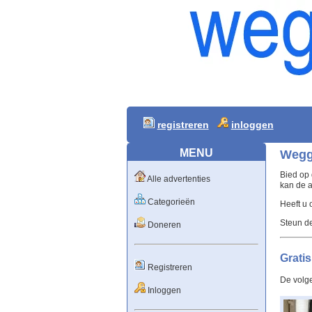
registreren
inloggen
MENU
Wegg
Bied op 
Alle advertenties
kan de a
Categorieën
Heeft u
Steun d
Doneren
Gratis
Registreren
De volg
Inloggen