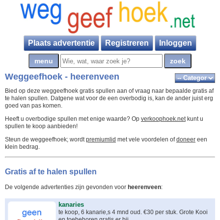
Plaats advertentie
Registreren
Inloggen
Weggeefhoek - heerenveen
Bied op deze weggeefhoek gratis spullen aan of vraag naar bepaalde gratis af
te halen spullen. Datgene wat voor de een overbodig is, kan de ander juist erg
goed van pas komen.
Heeft u overbodige spullen met enige waarde? Op
verkoophoek.net
kunt u
spullen te koop aanbieden!
Steun de weggeefhoek; wordt
premiumlid
met vele voordelen of
doneer
een
klein bedrag.
Gratis af te halen spullen
De volgende advertenties zijn gevonden voor
heerenveen
:
kanaries
te koop, 6 kanarie,s 4 mnd oud. €30 per stuk. Grote Kooi
en toebehoren gratis er bij.