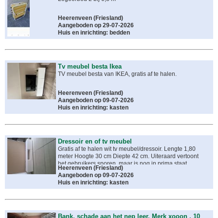
Heerenveen
(
Friesland
)
Aangeboden op 29-07-2026
Huis en inrichting: bedden
Tv meubel besta Ikea
TV meubel besta van IKEA, gratis af te halen.
Heerenveen
(
Friesland
)
Aangeboden op 09-07-2026
Huis en inrichting: kasten
Dressoir en of tv meubel
Gratis af te halen wit tv meubel/dressoir. Lengte 1,80
meter Hoogte 30 cm Diepte 42 cm. Uiteraard vertoont
het gebruikers sporen, maar is nog in prima staat.
Heerenveen
(
Friesland
)
Aangeboden op 09-07-2026
Huis en inrichting: kasten
Bank, schade aan het nep leer. Merk xooon , 10