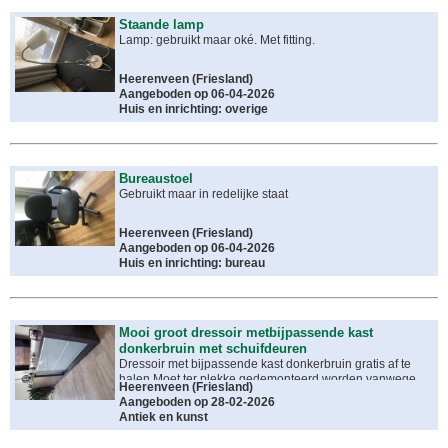
Staande lamp
Lamp: gebruikt maar oké. Met fitting.
Heerenveen
(
Friesland
)
Aangeboden op 06-04-2026
Huis en inrichting: overige
Bureaustoel
Gebruikt maar in redelijke staat
Heerenveen
(
Friesland
)
Aangeboden op 06-04-2026
Huis en inrichting: bureau
Mooi groot dressoir metbijpassende kast
donkerbruin met schuifdeuren
Dressoir met bijpassende kast donkerbruin gratis af te
halen Moet ter plekke gedemonteerd worden vanwege
Heerenveen
(
Friesland
)
gewicht. Het ziet er netjes uit em kan nog jaren mee!!
Aangeboden op 28-02-2026
Antiek en kunst