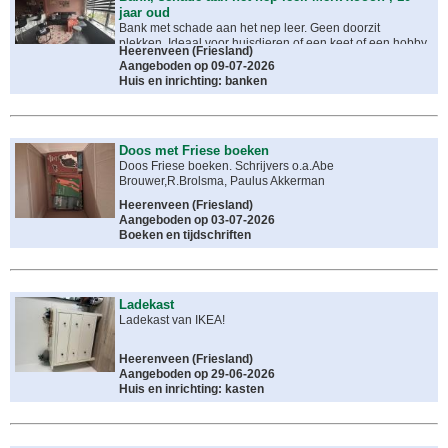
jaar oud
Bank met schade aan het nep leer. Geen doorzit
plekken. Ideaal voor huisdieren of een keet of een hobby
Heerenveen
(
Friesland
)
project
Aangeboden op 09-07-2026
Huis en inrichting: banken
Doos met Friese boeken
Doos Friese boeken. Schrijvers o.a.Abe
Brouwer,R.Brolsma, Paulus Akkerman
Heerenveen
(
Friesland
)
Aangeboden op 03-07-2026
Boeken en tijdschriften
Ladekast
Ladekast van IKEA!
Heerenveen
(
Friesland
)
Aangeboden op 29-06-2026
Huis en inrichting: kasten