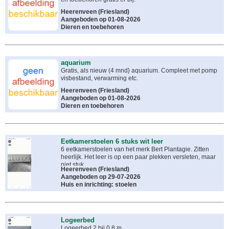
Heerenveen
(
Friesland
)
Aangeboden op 01-08-2026
Dieren en toebehoren
aquarium
Gratis, als nieuw (4 mnd} aquarium. Compleet met pomp
visbestand, verwarming etc.
Heerenveen
(
Friesland
)
Aangeboden op 01-08-2026
Dieren en toebehoren
Eetkamerstoelen 6 stuks wit leer
6 eetkamerstoelen van het merk Bert Plantagie. Zitten
heerlijk. Het leer is op een paar plekken versleten, maar
niet stuk.
Heerenveen
(
Friesland
)
Aangeboden op 29-07-2026
Huis en inrichting: stoelen
Logeerbed
Logeerbed 2 bij 0,8 m